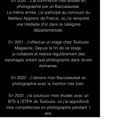
En 2020 : J'ai commencé mes études en
photographie par un Baccalauréat.
La même année, j’ai participé au concours du
Meilleur Apprenti de France, où j’ai remporté
une médaille d’or dans la catégorie
départementale.
En 2021 : J'effectue un stage chez Toulouse
Magasine. Depuis la fin de ce stage,
je collabore et réalise régulièrement des
reportages entant que photographe dans divers
domaines.
En 2022 : J'obtiens mon Baccalauréat en
photographie avec la mention très bien.
En 2023 : j'ai poursuivi mes études avec un
BTS à l'ETPA de Toulouse, où j'ai approfondi
mes compétences en photographie pendant 1
ans.
La même année, je commence à être le
photographe de 2 conventions : Saint-Sul'Play
et Albi Games Festival.